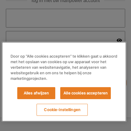
log in met uw manpower account
Door op “Alle cookies accepteren” te klikken gaat u akkoord
Wachtwoord vergeten
Ingelogd blijven
met het opslaan van cookies op uw apparaat voor het
verbeteren van websitenavigatie, het analyseren van
websitegebruik en om ons te helpen bij onze
marketingprojecten.
LOG IN
Alles afwijzen
Alle cookies accepteren
REGISTREER HIER
Heb je nog geen account?
Cookie-instellingen